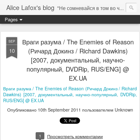
Alice Lafox's blog
"Не сомневайся в том во что ты веришь. Тебе нельзя.... а мне можно". ( "You don't question what you believe. You can not. I must." ) - Гипатия 415 AD (C)
Pages
Враги разума / The Enemies of Reason
SEP
(Ричард Докинз / Richard Dawkins)
10
[2007, документальный, научно-
популярный, DVDRip, RUS/ENG] @
EX.UA
Враги разума / The Enemies of Reason (Ричард Докинз / Richard
Dawkins) [2007, документальный, научно-популярный, DVDRip,
RUS/ENG] @ EX.UA
Опубликовано
10th September 2011
пользователем Unknown
1
Просмотреть комментарии