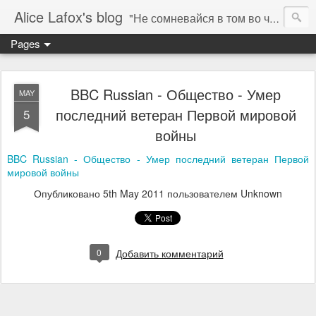
Alice Lafox's blog
"Не сомневайся в том во что ты веришь. Тебе нельзя.... а мне можно". ( "You don't question what you believe. You can not. I must." ) - Гипатия 415 AD (C)
Pages
BBC Russian - Общество - Умер
MAY
последний ветеран Первой мировой
5
войны
BBC Russian - Общество - Умер последний ветеран Первой
мировой войны
Опубликовано
5th May 2011
пользователем Unknown
0
Добавить комментарий