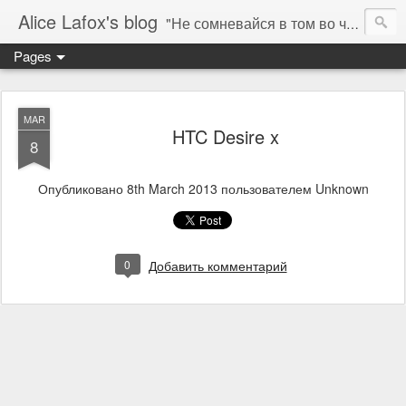
Alice Lafox's blog
"Не сомневайся в том во что ты веришь. Тебе нельзя.... а мне можно". ( "You don't question what you believe. You can not. I must." ) - Гипатия 415 AD (C)
Pages
MAR
HTC Desire x
8
Опубликовано
8th March 2013
пользователем Unknown
0
Добавить комментарий